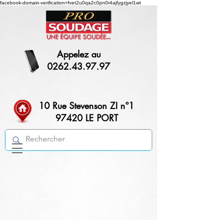
facebook-domain-verification=fvet2u0qa2c0pn0r4ajfygzjyel1wt
Appelez au
0262.43.97.97
10 Rue Stevenson ZI n°1
97420 LE PORT