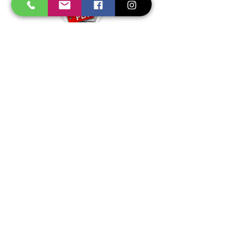
Accueil
Accessoires
Promo
Consommables
Gaz
E.P.I.
Soudage
Flamme
Coupage
Aspiration
Torches
Support
A propos
Localisation
Contact
Partenaires