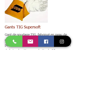
Gants TIG Supersoft
Gant de soudage TIG, fabriqué en peau de
chèvre de haute qualité cousue en Kevlar. Le
pouce droit permet une meilleure préhension
de la torche. Une manchette de 13 cm en
cuir, un index sans couture du côté du pouce
pour plus de dextérité. Extrêmement
confortable et durable. EN407, EN12477 et
EN388. Cuir catégorie A. Gant CE catégorie 2.
Plus>