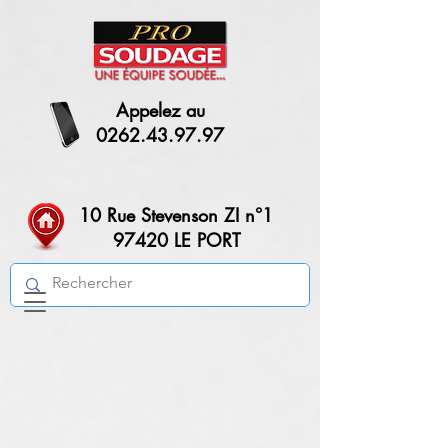
facebook-domain-verification=fvet2u0qa2c0pn0r4ajfygzjyel1wt
Appelez au
0262.43.97.97
10 Rue Stevenson ZI n°1
97420 LE PORT