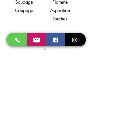
Soudage
Flamme
Coupage
Aspiration
Torches
Support
A propos
Localisation
Contact
Partenaires
Photos non contractuelles - Prosoudage se
réserve le droit de modifier ses appareils
sans préavis. Les illustrations, descriptions