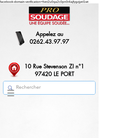
facebook-domain-verification=fvet2u0qa2c0pn0r4ajfygzjyel1wt
Appelez au
0262.43.97.97
10 Rue Stevenson ZI n°1
97420 LE PORT