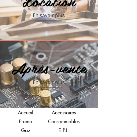
Location
En savoir plus
Après-vente
En savoir plus
Accueil
Accessoires
Promo
Consommables
Gaz
E.P.I.