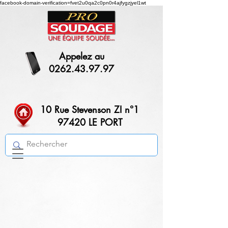
facebook-domain-verification=fvet2u0qa2c0pn0r4ajfygzjyel1wt
Appelez au
0262.43.97.97
10 Rue Stevenson ZI n°1
97420 LE PORT