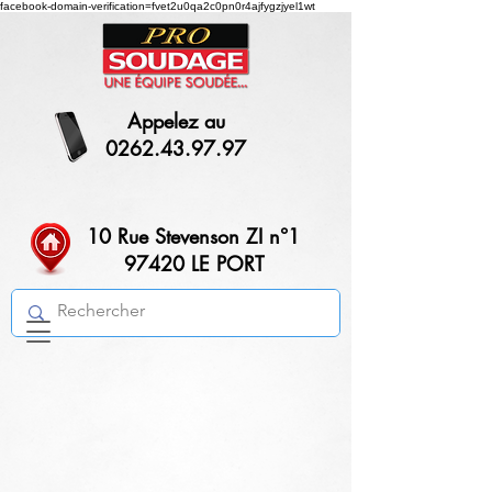
facebook-domain-verification=fvet2u0qa2c0pn0r4ajfygzjyel1wt
Appelez au
0262.43.97.97
10 Rue Stevenson ZI n°1
97420 LE PORT