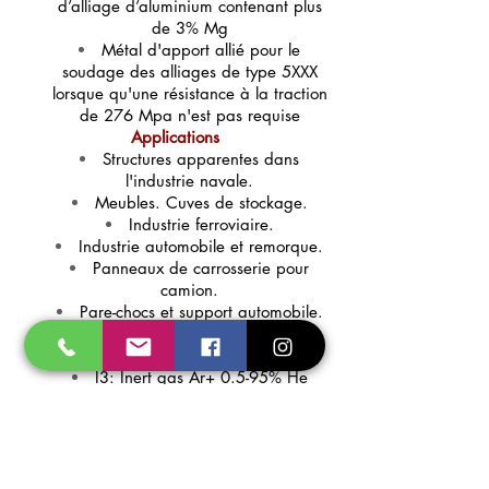
d’alliage d’aluminium contenant plus
de 3% Mg
Métal d'apport allié pour le
soudage des alliages de type 5XXX
lorsque qu'une résistance à la traction
de 276 Mpa n'est pas requise
Applications
Structures apparentes dans
l'industrie navale.
Meubles. Cuves de stockage.
Industrie ferroviaire.
Industrie automobile et remorque.
Panneaux de carrosserie pour
camion.
Pare-chocs et support automobile.
Gaz de Protection
I1 : Inert gas Ar (100%)
I3: Inert gas Ar+ 0.5-95% He
Diamètres disponibles
Ø1.6x1000 - Ø2.0x1000 -
Ø2.4x1000 - Ø3.2x1000