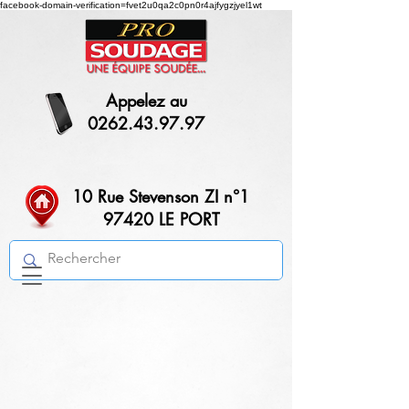
facebook-domain-verification=fvet2u0qa2c0pn0r4ajfygzjyel1wt
Appelez au
0262.43.97.97
10 Rue Stevenson ZI n°1
97420 LE PORT