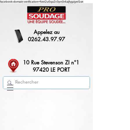
facebook-domain-verification=fvet2u0qa2c0pn0r4ajfygzjyel1wt
Appelez au
0262.43.97.97
10 Rue Stevenson ZI n°1
97420 LE PORT