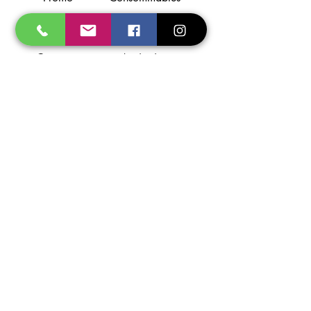
Gaz
E.P.I.
Soudage
Flamme
Coupage
Aspiration
Torches
Support
A propos
Localisation
Contact
Partenaires
Photos non contractuelles - Prosoudage se