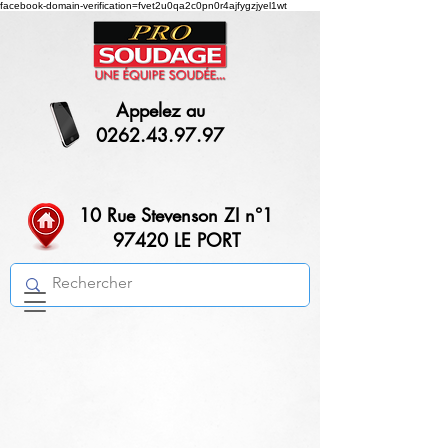
facebook-domain-verification=fvet2u0qa2c0pn0r4ajfygzjyel1wt
Appelez au
0262.43.97.97
10 Rue Stevenson ZI n°1
97420 LE PORT