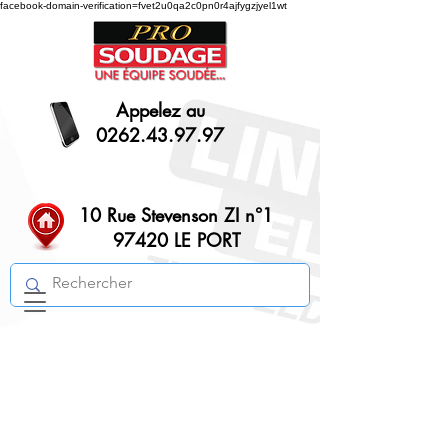
facebook-domain-verification=fvet2u0qa2c0pn0r4ajfygzjyel1wt
Appelez au
0262.43.97.97
10 Rue Stevenson ZI n°1
97420 LE PORT