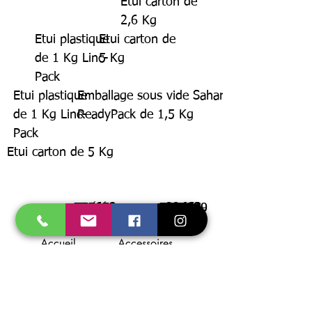
Etui carton de
2,6 Kg
Etui plastique
Etui carton de
de 1 Kg Linc-
5 Kg
Pack
Etui plastique
Emballage sous vide Sahara
de 1 Kg Linc-
ReadyPack de 1,5 Kg
Pack
Etui carton de 5 Kg
579109
579093
557671
Référence
539813
557664
539769
557640
Accueil
Accessoires
Promo
Consommables
Gaz
E.P.I.
Soudage
Flamme